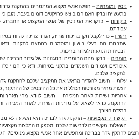
ניסיון ומומחיות
– חפשו אנשי מקצוע המתמחים בהתקנת גדרות ב
בתעשייה ובדקו האם הם ביצעו פרויקטים דומים בעבר. מובן כי 
ביקורות
– בדקו את המוניטין של אנשי המקצוע או החברה. כ
עבודתם.
רישיון
– כדי לקבל תקן בריכות שחיה, הגדר צריכה להיות בטיחו
שתבחרו הם בעלי רישיון ומוסמכים בהתאם לתקנות. ודאו
הבטיחות הנוגעות לגידור בריכות.
חומרים
– בדקו מהם החומרים והסגנונות של גידור הבריכה שה
איכותיים ועמידים העומדים בתקני בטיחות. ודא כי הם יוכל
ולתקציב שלכם.
עלות
– חשוב להגדיר מראש את התקציב שלכם להתקנת גדר הב
הצעות מחיר מפורטות הכוללות את כל ההיבטים של ההתקנה, כמו
אחריות ושירות לאחר המכירה
– חשוב לוודא מהי האחריות 
ההתקנה. כדאי לשאול על מדיניות השירות לאחר המכירה וה
במידת הצורך.
תקשורת ומקצועיות
– התקנת גדר לבריכה היא השקעה לא מבוטל
השאלות, מקשיבים לדרישות שלכם ומספקים המלצות מקצועיות
רוצים להתקין גדר בבריכה ומחפשים אחר אנשי מקצוע מנוסים? הגע