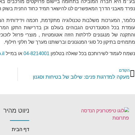
בע״מ היא חברה המובילה בתחומה ביישום פרויקטים מורכבים בארץ
נפרד מאבני הדרך המאפשרים לנו להישאר תמיד כחוד החנית בשוק 
כלומר, המערכות משלבות טכנולוגיה מתקדמת, חכמה וידידותית המ
עומדת בכל הסטנדרטים הגבוהים בעולם וכן בדרישות התקן המחמיר
והתקנה של מנגנונים לדלתות הזזה אוטומטיות , מוצרי פרזול לזכוכי
מתמחים בתיקון כל סוגי המנגנונים וברשותנו מערך של חלקי חילוף.
נשמח לעמוד לשירותכם בכל שאלה בטלפון
04-8214001
או במייל
.il
הקודם
מעקה למדרגות פנים: שילוב של בטיחות וסגנון
ניווט מהיר
דף הבית