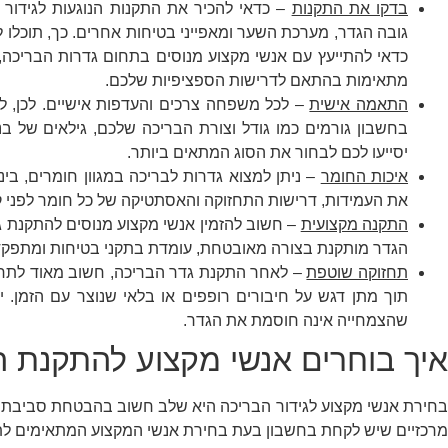
בדקו את התקנות
– כדאי להכיר את התקנות הנוגעות לגידור ב
גובה הגדר, מערכת השער ומאפייני בטיחות אחרים. כך, תוכלו 
כדאי להתייעץ עם אנשי מקצוע מנוסים בתחום גדרות הבריכה,
מתאימות בהתאם לדרישות הספציפיות שלכם.
התאמה אישית
– לכל משפחה צרכים והעדפות אישיים. לכן, 
בחשבון גורמים כמו גודל וצורת הבריכה שלכם, גילאים של ב
יסייעו לכם לבחור את הסוג המתאים ביותר.
איכות החומר
– ניתן למצוא גדרות לבריכה במגוון חומרים, ביניה
את העמידות, דרישות התחזוקה והאסתטיקה של כל חומר לפני 
התקנה מקצועית
– חשוב להזמין אנשי מקצוע מנוסים להתקנת גד
הגדר מותקנת בצורה מאובטחת, עומדת בתקני בטיחות ומתפקד
תחזוקה שוטפת
– לאחר התקנת גדר הבריכה, חשוב מאוד לתחזק
תוך מתן דגש על חיבורים רופפים או בלאי שנוצר עם הזמן. י
שהצמחייה אינה חוסמת את הגדר.
איך בוחרים אנשי מקצוע להתקנת 
בחירת אנשי מקצוע לגידור הבריכה היא שלב חשוב בהבטחת סביבת 
מרכזיים שיש לקחת בחשבון בעת ​​בחירת אנשי המקצוע המתאימים לת