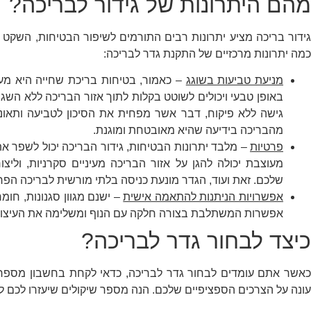
מהם היתרונות של גידור לבריכה?
גידור בריכה מציע יתרונות רבים התורמים לשיפור הבטיחות, השקט
כמה יתרונות מרכזיים של התקנת גדר לבריכה:
מניעת טביעות בשוגג
– כאמור, בטיחות בריכת שחייה היא מעל 
באופן טבעי ויכולים לשוטט בקלות לתוך אזור הבריכה ללא השג
גישה ללא פיקוח, דבר אשר מפחית את הסיכון לטביעה ותאונות
מהבריכה בידיעה שהיא מאובטחת ומוגנת.
פרטיות
– מלבד יתרונות הבטיחות, גידור הבריכה יכול לשפר א
מעוצבת יכולה להגן על אזור הבריכה מעיניים סקרניות, ולי
שלכם. זאת ועוד, הגדר מונעת כניסה בלתי מורשית לבריכה הפ
אפשרויות הניתנות להתאמה אישית
– ישנם מגוון סגנונות, חומר
אפשרות המשתלבת בצורה חלקה עם הנוף ומשלימה את העיצוב
כיצד לבחור גדר לבריכה?
כאשר אתם עומדים לבחור גדר לבריכה, כדאי לקחת בחשבון מספר ג
עונה על הצרכים הספציפיים שלכם. הנה מספר שיקולים שיעזרו לכם ל